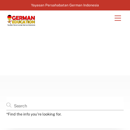
Yayasan Persahabatan German Indonesia
Skip
Men
to
content
*Find the info you’re looking for.