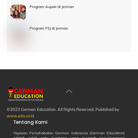
Program Aupair di Jerman
Program FSJ di Jerman
Back
To
Top
©2023 German Education. All Rights Reserved. Published by
www.eda.co.id
Tentang Kami
Yayasan Persahabatan German Indonesia (German Education)
adalah salah satu lembaga yang menjadi penyelenggara